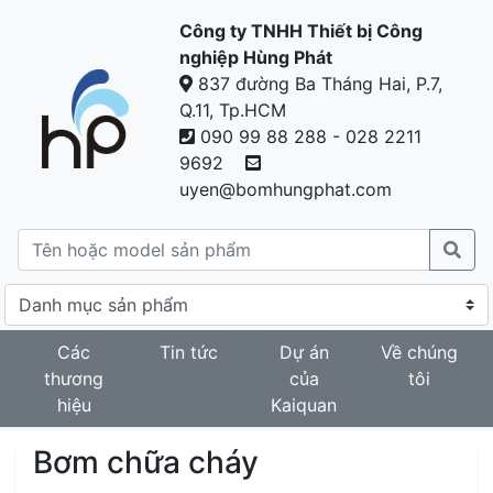
Công ty TNHH Thiết bị Công
nghiệp Hùng Phát
837 đường Ba Tháng Hai, P.7,
Q.11, Tp.HCM
090 99 88 288 - 028 2211
9692
uyen@bomhungphat.com
Các
Tin tức
Dự án
Về chúng
thương
của
tôi
hiệu
Kaiquan
Bơm chữa cháy