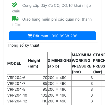
Cung cấp đầy đủ CO, CQ, tờ khai nhập
khẩu
Giao hàng miễn phí các quận nội thành
HCM
Đặt mua | 090 9988 288
Thông số kỹ thuật:
MAXIMUM
STAN
Height
DIMENSIONS
WORKING
PREC
MODEL
(mm)
(a x b)
PRESSURE
PRES
(bar)
(bar)
VRP204-6
70
200 x 490
3
VRP204-7
85
200 x 490
3
VRP204-8
95
200 x 490
3
VRP204-10
102
200 x 490
3
VRP204-12
110
200 x 490
3