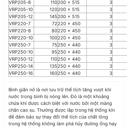
VRP205-8
110
200 x 515
3
VRP205-10
120
200 x 515
3
VRP205-12
145
200 x 515
3
VRP220-7
72
220 x 450
3
VRP220-8
80
220 x 450
3
VRP220-10
100
220 x 450
3
VRP250-7
75
250 x 440
3
VRP250-10
95
250 x 440
3
VRP250-12
110
250 x 440
3
VRP250-14
135
250 x 440
3
VRP250-16
160
250 x 440
3
Bình giãn nở là nơi lưu trữ thể tích tăng vượt khi
nước trong bình bị nóng lên. Đó là một khoảng
chứa khí được cách biệt với nước bởi một màng
chắn cao su. Thường được lắp trong hệ thống kín
để đảm bảo sự thay đổi thể tích của chất lỏng
trong hệ thống không làm phá hủy đường ống hay