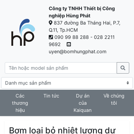
Công ty TNHH Thiết bị Công
nghiệp Hùng Phát
837 đường Ba Tháng Hai, P.7,
Q.11, Tp.HCM
090 99 88 288 - 028 2211
9692
uyen@bomhungphat.com
Các
Tin tức
Dự án
Về chúng
thương
của
tôi
hiệu
Kaiquan
Bơm loại bỏ nhiệt lượng dư