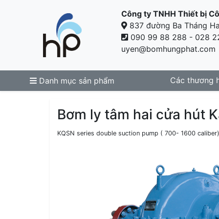
Công ty TNHH Thiết bị C
837 đường Ba Tháng Hai,
090 99 88 288 - 028 2
uyen@bomhungphat.com
Các thương 
Danh mục sản phẩm
Bơm ly tâm hai cửa hút
KQSN series double suction pump ( 700- 1600 caliber