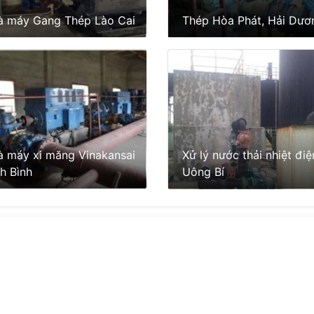
à máy Gang Thép Lào Cai
Thép Hòa Phát, Hải Dươ
à máy xi măng Vinakansai
Xử lý nước thải nhiệt điệ
h Bình
Uông Bí