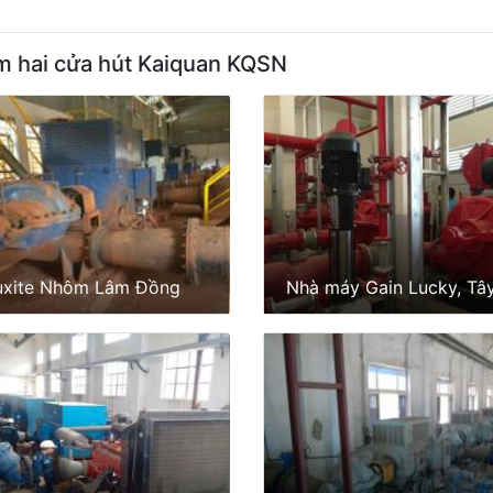
m hai cửa hút Kaiquan KQSN
uxite Nhôm Lâm Đồng
Nhà máy Gain Lucky, Tâ