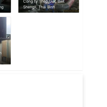
Công ty Thep Dac Biet
ng
Shengli, Thái Bình
n