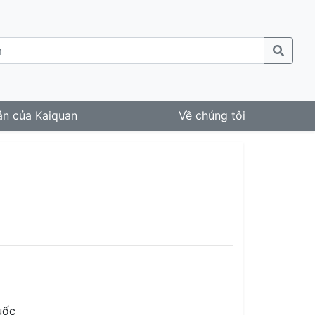
án của Kaiquan
Về chúng tôi
uốc