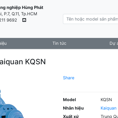
ông nghiệp Hùng Phát
 P.7, Q.11, Tp.HCM
211 9692
hiệu
Tin tức
Dự 
 Kaiquan KQSN
)
Share
Model
KQSN
Nhãn hiệu
Kaiquan
Xuất xứ
Trung Q